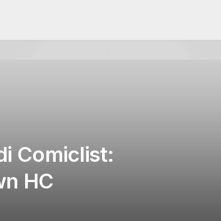
i Comiclist:
wn HC