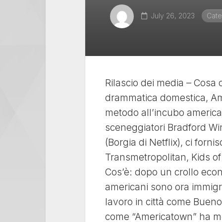
July 26, 2023
Cate
Rilascio dei media – Cosa 
drammatica domestica, Am
metodo all’incubo americano
sceneggiatori Bradford Wi
(Borgia di Netflix), ci forni
Transmetropolitan, Kids of
Cos’è: dopo un crollo econo
americani sono ora immigrat
lavoro in città come Buen
come “Americatown” ha mes