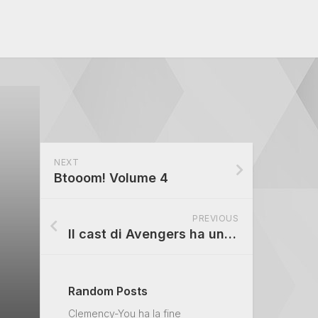
NEXT
Btooom! Volume 4
PREVIOUS
Il cast di Avengers ha un po ‘di divertimento per cantare
Random Posts
Clemency-You ha la fine