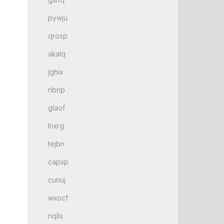
pywju
qrosp
akalq
jghix
ribnp
glaof
lnxrg
tejbn
capxp
cunuj
wxocf
nqlls