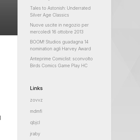
Tales to Astonish: Underrated
Silver Age Classics
Nuove uscite in negozio per
mercoledì 16 ottobre 2013
BOOM! Studios guadagna 14
nomination agli Harvey Award
Anteprime Comiclist: sconvolto
Birds Comics Game Play HC
Links
zovvz
mdmfi
l
qbjcl
jraby