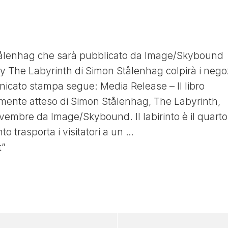
tålenhag che sarà pubblicato da Image/Skybound
y The Labyrinth di Simon Stålenhag colpirà i nego
icato stampa segue: Media Release – Il libro
amente atteso di Simon Stålenhag, The Labyrinth,
vembre da Image/Skybound. Il labirinto è il quarto
into trasporta i visitatori a un …
t”