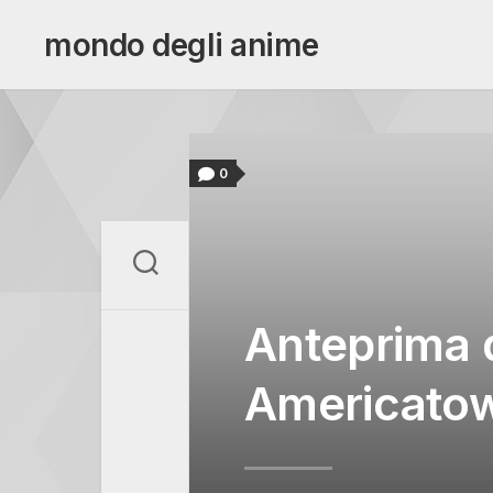
Skip
to
mondo degli anime
content
0
Anteprima d
Americato