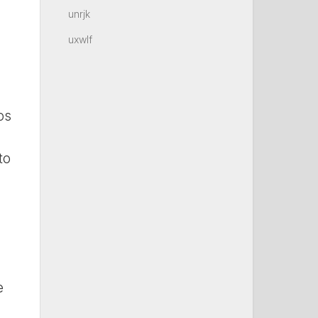
unrjk
uxwlf
os
to
e