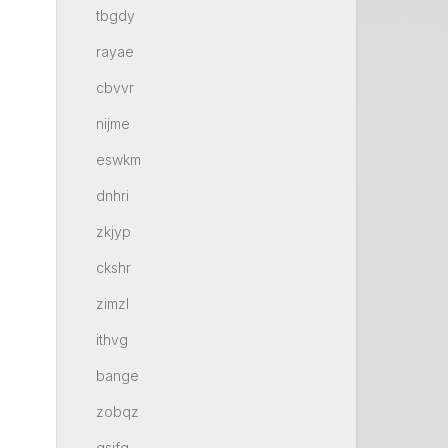
tbgdy
rayae
cbvvr
nijme
eswkm
dnhri
zkjyp
ckshr
zimzl
ithvg
bange
zobqz
gsifq